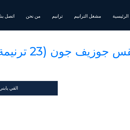
الرئيسية
مشغل الترانيم
ترانيم
من نحن
اتصل بنا
س جوزيف جون (23 ترنيمة )
القي يابن