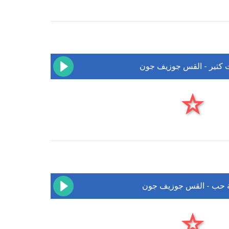
 كتير - القس جوزيف جون
 حب - القس جوزيف جون