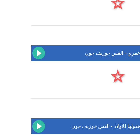
مري - القس جوزيف جون
قولها للاولاد - القس جوزيف جون