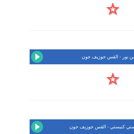
من نور - القس جوزيف جون
ستي كنيستي - القس جوزيف جون