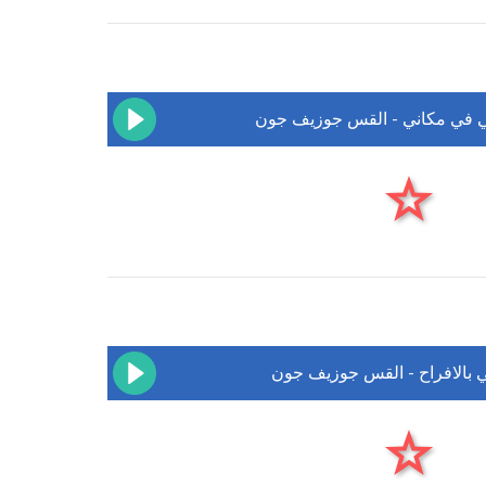
ي في مكاني - القس جوزيف جون
 بالافراح - القس جوزيف جون