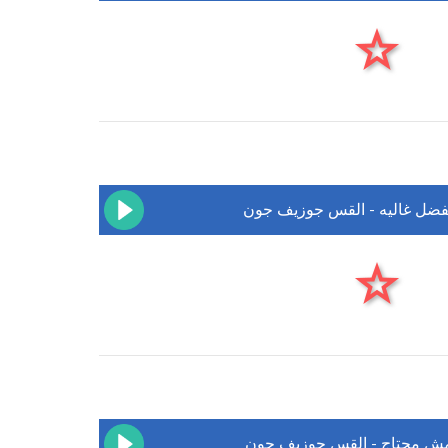
فضل غاليه - القس جوزيف جون
ش محتاج - القس جوزيف جون