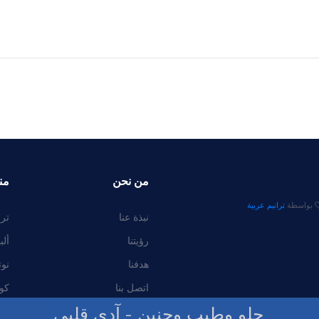
من نحن
من
بواسطة
ترانيم عربية
نبذة عنا
ترا
رؤيتنا
ألب
هدفنا
نوت
اتصل بنا
كو
حلو وطيب وحنين - آدي قلبي