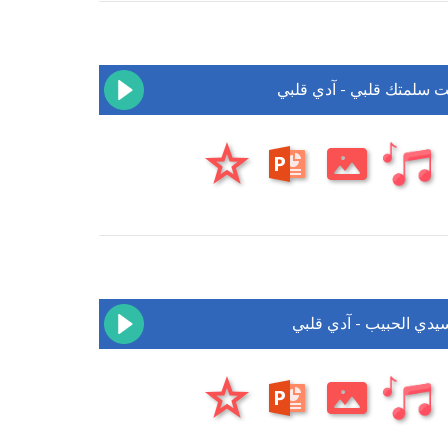
يت سلمتك قلبي - آدي قلبي
سيدي الحبيب - آدي قلبي