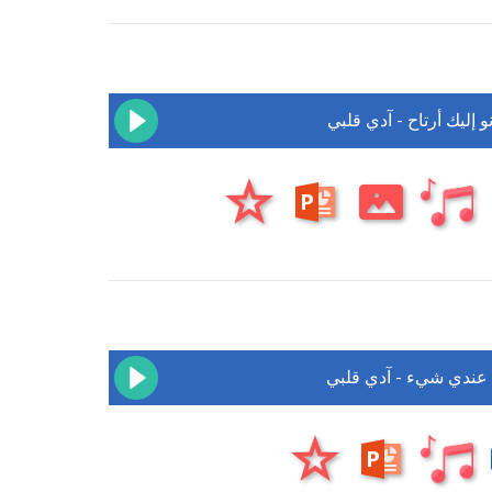
نو إليك أرتاح - آدي قلبي
 عندي شيء - آدي قلبي