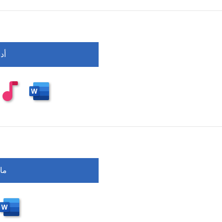
أد
ما