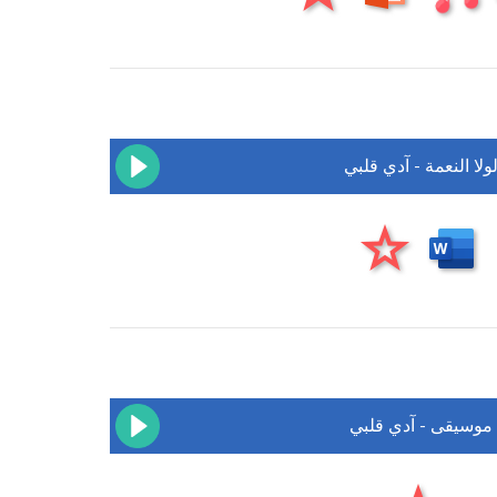
ولا النعمة - آدي قلبي
موسيقى - آدي قلبي