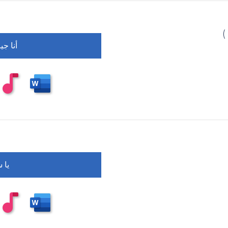
أنا ج
يا 