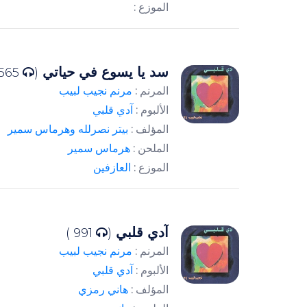
الموزع :
سد يا يسوع في حياتي
3565 )
(
المرنم :
مرنم نجيب لبيب
الألبوم :
آدي قلبي
المؤلف :
بيتر نصرلله وهرماس سمير
الملحن :
هرماس سمير
الموزع :
العازفين
آدي قلبي
991 )
(
المرنم :
مرنم نجيب لبيب
الألبوم :
آدي قلبي
المؤلف :
هاني رمزي