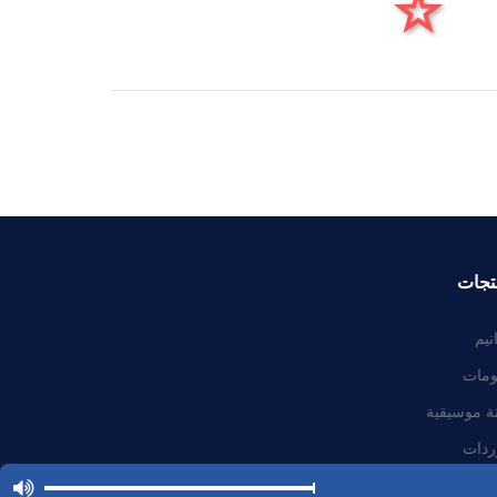
تجات
نيم
ومات
ة موسيقية
ردات