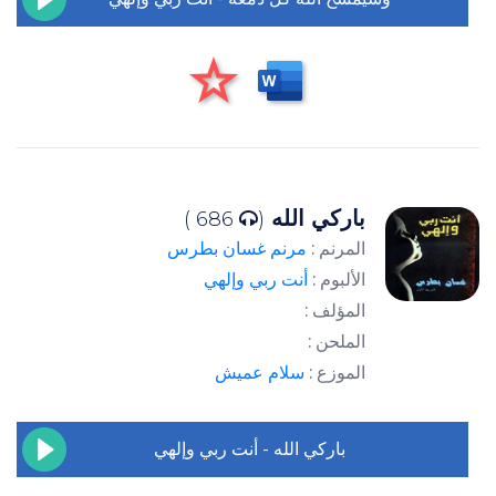
باركي الله
686 )
(
المرنم :
مرنم غسان بطرس
الألبوم :
أنت ربي وإلهي
المؤلف :
الملحن :
الموزع :
سلام عميش
باركي الله - أنت ربي وإلهي