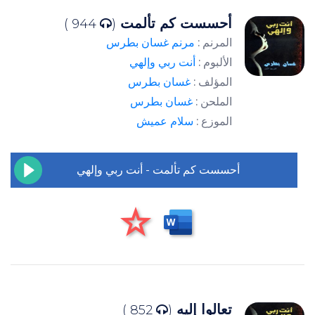
أحسست كم تألمت
944 )
(
المرنم :
مرنم غسان بطرس
الألبوم :
أنت ربي وإلهي
المؤلف :
غسان بطرس
الملحن :
غسان بطرس
الموزع :
سلام عميش
أحسست كم تألمت - أنت ربي وإلهي
تعالوا إليه
852 )
(