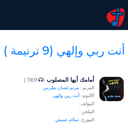
أنت ربي وإلهي (9 ترنيمة )
أمامك أيها المصلوب
1169 )
(
المرنم :
مرنم غسان بطرس
الألبوم :
أنت ربي وإلهي
المؤلف :
الملحن :
الموزع :
سلام عميش