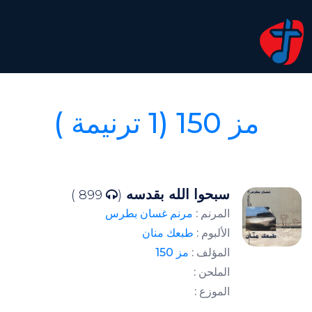
مز 150 (1 ترنيمة )
سبحوا الله بقدسه
899 )
(
المرنم :
مرنم غسان بطرس
الألبوم :
طبعك منان
المؤلف :
مز 150
الملحن :
الموزع :