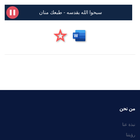
سبحوا الله بقدسه - طبعك منان
من نحن
نبذة عنا
رؤيتنا