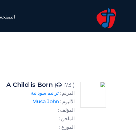
الصفحة 
A Child is Born
(
173 )
المرنم :
ترانيم سودانية
الألبوم :
Musa John
المؤلف :
الملحن :
الموزع :