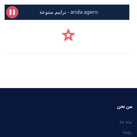
anda agero - ترانيم متنوعة
من نحن
نبذة عنا
رؤيتنا