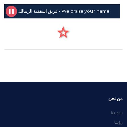
We praise your name - فريق اسقفية الزمالك
من نحن
نبذة عنا
رؤيتنا