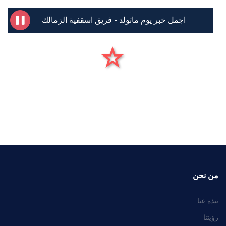
اجمل خبر يوم ماتولد - فريق اسقفية الزمالك
من نحن
نبذة عنا
رؤيتنا