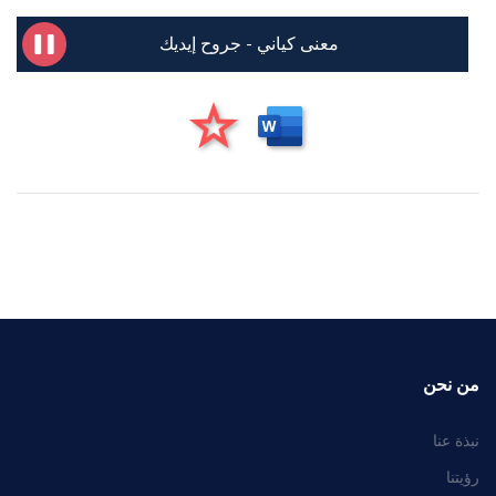
معنى كياني - جروح إيديك
من نحن
نبذة عنا
رؤيتنا