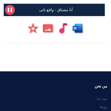
أنا مشتاق - واقع تانى
من نحن
نبذة عنا
رؤيتنا