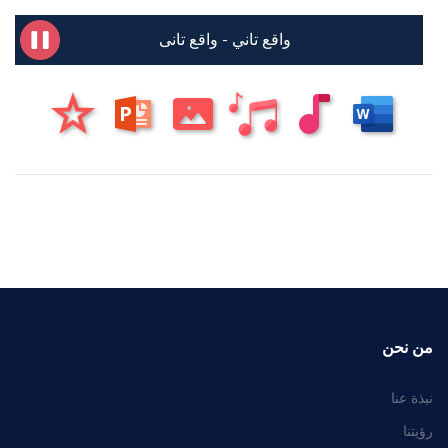
واقع تاني - واقع تانى
من نحن
نبذة عنا
رؤيتنا