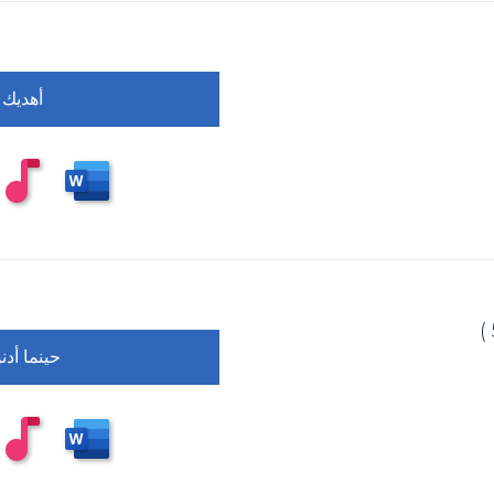
أهديك 
حينما أد