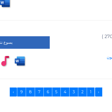
يسوع نت
ون
›
9
8
7
6
5
4
3
2
1
‹