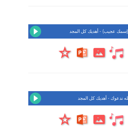
 (إسمك عجيب) - أهديك كل المجد
له ندعوك - أهديك كل المجد