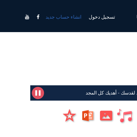
تسجيل دخول
انشاء حساب جديد
لقدسك - أهديك كل المجد