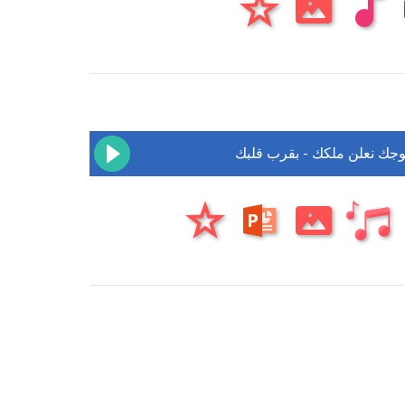
وجك نعلن ملكك - بقرب قلبك