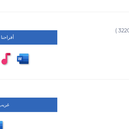
أفراحنا
غريب 