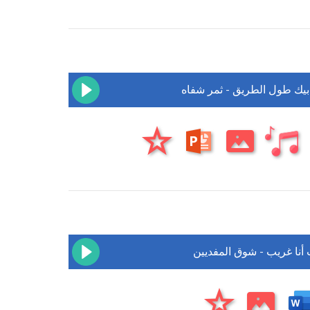
 بيك طول الطريق - ثمر شفاه
أنا غريب - شوق المفديين