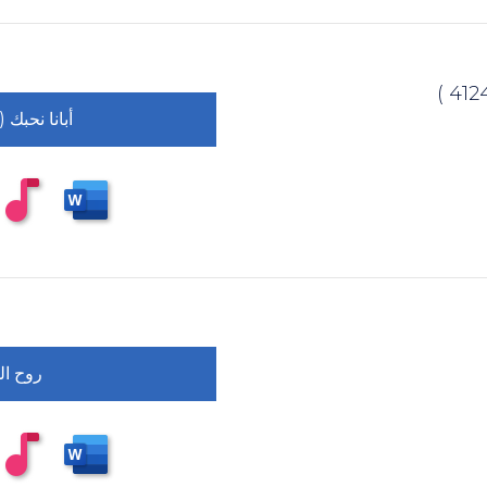
أبانا نحبك
روح ال