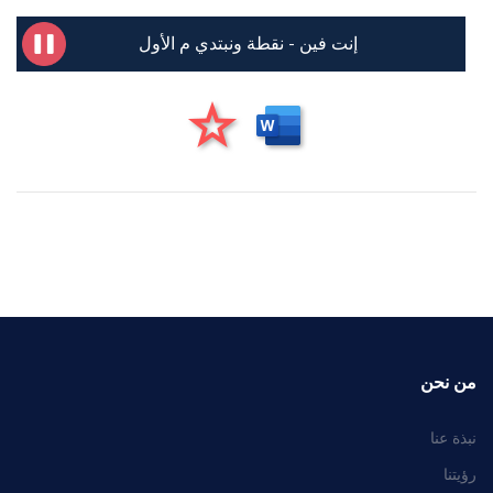
إنت فين - نقطة ونبتدي م الأول
من نحن
نبذة عنا
رؤيتنا