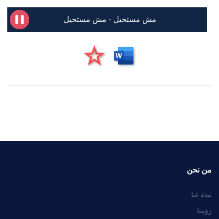
مش مستحيل - مش مستحيل
من نحن
نبذة عنا
رؤيتنا