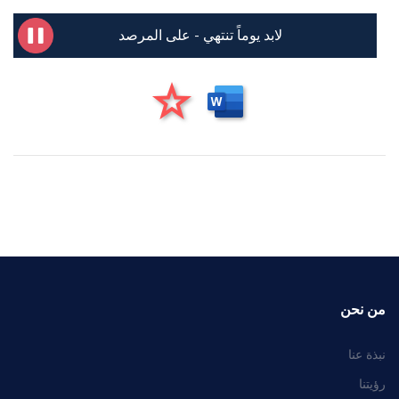
لابد يوماً تنتهي - على المرصد
من نحن
نبذة عنا
رؤيتنا