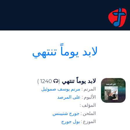
لابد يوماً تنتهي
لابد يوماً تنتهي
1240 )
(
المرنم :
مرنم يوسف صموئيل
الألبوم :
على المرصد
المؤلف :
الملحن :
جورج شتيبنس
الموزع :
بول جورج