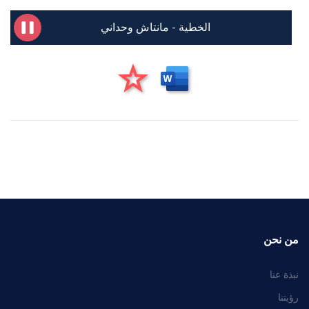
الخطية - مانتاش وحداني
من نحن
نبذة عنا
رؤيتنا