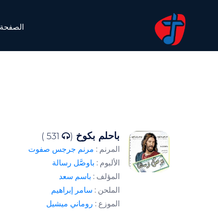
الصفحة 
باحلم بكوخ
531 )
(
المرنم :
مرنم جرجس صفوت
الألبوم :
باوصَّل رسالة
المؤلف :
باسم سعد
الملحن :
سامر إبراهيم
الموزع :
روماني ميشيل