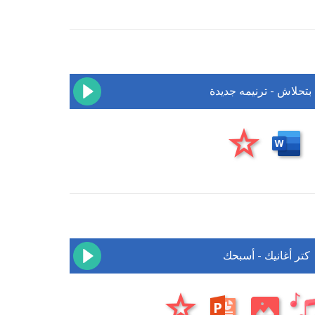
 بتحلاش - ترنيمه جديدة
كتر أغانيك - أسبحك