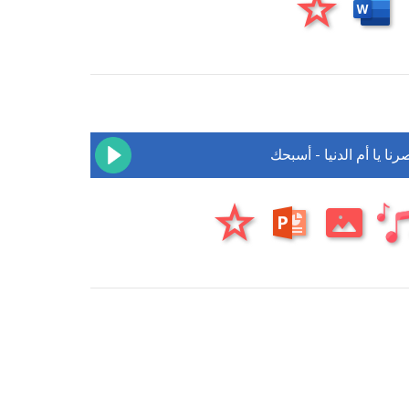
نا يا أم الدنيا - أسبحك