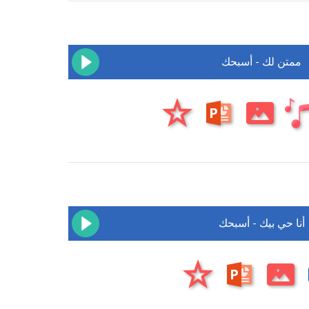
ممتن لك - أسبحك
أنا حي بيك - أسبحك