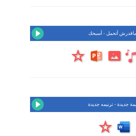
 ماقدرش أتحمل - أسبحك
مة جديدة - ترنيمه جديدة