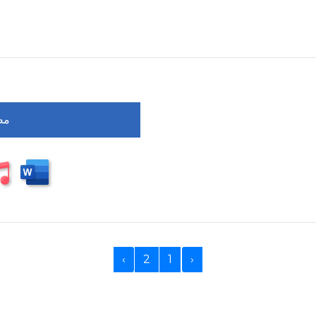
مصر
›
2
1
‹