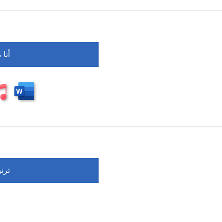
أنا
ترني