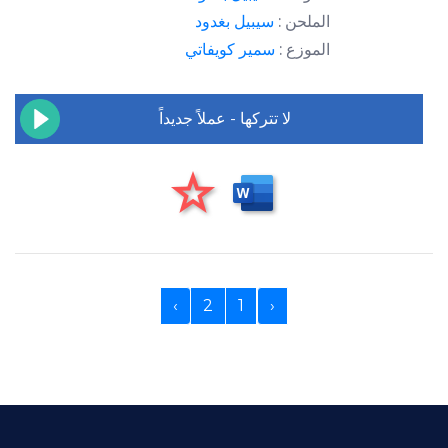
الملحن :
سيبيل بغدود
الموزع :
سمير كويفاتي
لا تتركها - عملاً جديداً
›
2
1
‹