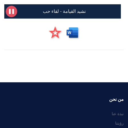
نشيد القيامة - لقاء حب
من نحن
نبذة عنا
رؤيتنا