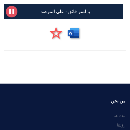
يا لسر فائق - على المرصد
من نحن
نبذة عنا
رؤيتنا