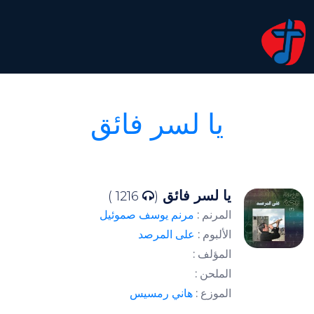
يا لسر فائق
يا لسر فائق
1216 )
(
المرنم :
مرنم يوسف صموئيل
الألبوم :
على المرصد
المؤلف :
الملحن :
الموزع :
هاني رمسيس