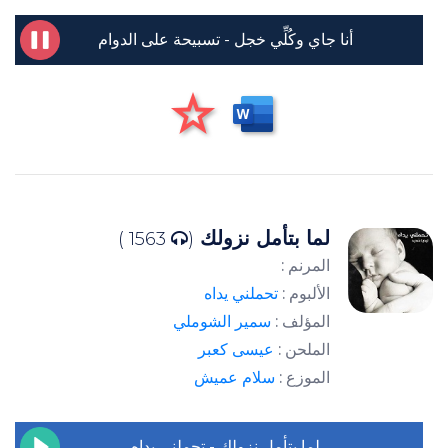
أنا جاي وكُلِّي خجل - تسبيحة على الدوام
لما بتأمل نزولك
1563 )
(
المرنم :
الألبوم :
تحملني يداه
المؤلف :
سمير الشوملي
الملحن :
عيسى كعبر
الموزع :
سلام عميش
لما بتأمل نزولك - تحملني يداه