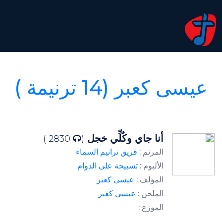
عيسى كعبر (14 ترنيمة )
أنا جاي وكُلِّي خجل
2830 )
(
المرنم :
فريق ترانيم السماء
الألبوم :
تسبيحة على الدوام
المؤلف :
عيسى كعبر
الملحن :
عيسى كعبر
الموزع :