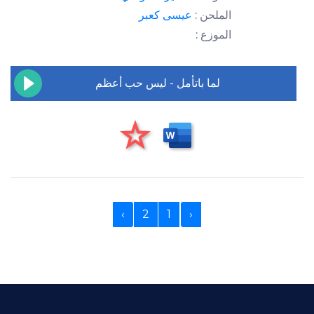
الملحن :
عيسى كعبر
الموزع :
لما باتأمل - ليس حب أعظم
›
2
1
‹