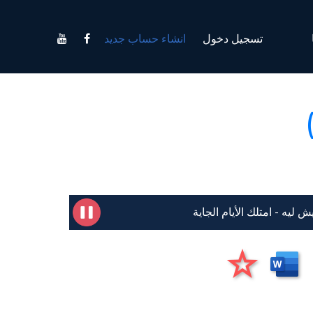
تسجيل دخول
انشاء حساب جديد
يش ليه - امتلك الأيام الجاية